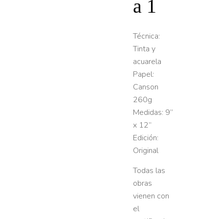
a 1
Técnica:
Tinta y
acuarela
Papel:
Canson
260g
Medidas: 9”
x 12”
Edición:
Original
Todas las
obras
vienen con
el