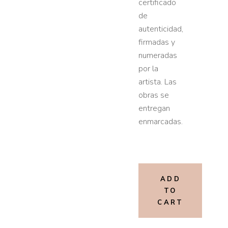
certificado
de
autenticidad,
firmadas y
numeradas
por la
artista. Las
obras se
entregan
enmarcadas.
ADD
TO
CART