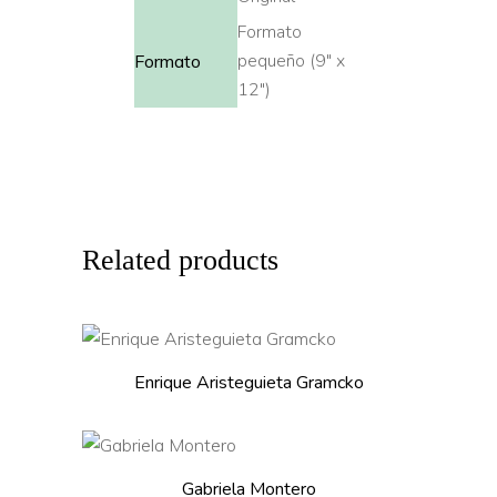
Formato
pequeño (9″ x
Formato
12″)
Related products
This
SELECT OPTIONS
product
Enrique Aristeguieta Gramcko
has
multiple
This
variants.
SELECT OPTIONS
product
Gabriela Montero
The