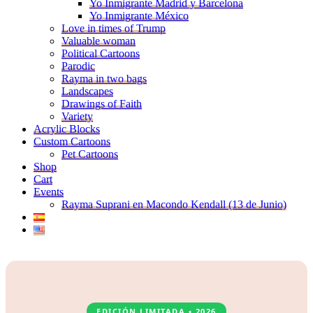
Yo Inmigrante Madrid y Barcelona
Yo Inmigrante México
Love in times of Trump
Valuable woman
Political Cartoons
Parodic
Rayma in two bags
Landscapes
Drawings of Faith
Variety
Acrylic Blocks
Custom Cartoons
Pet Cartoons
Shop
Cart
Events
Rayma Suprani en Macondo Kendall (13 de Junio)
EDICIÓN LIMITADA • 2026