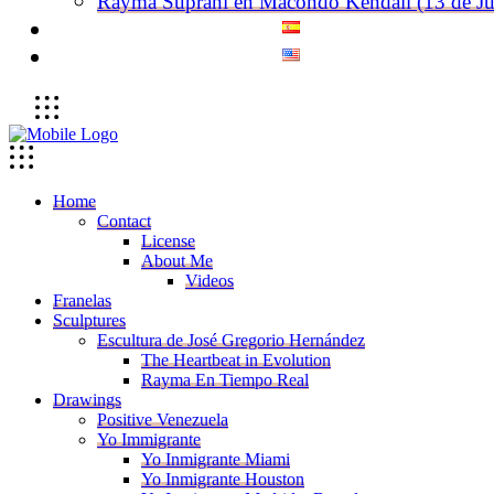
Rayma Suprani en Macondo Kendall (13 de Ju
Home
Contact
License
About Me
Videos
Franelas
Sculptures
Escultura de José Gregorio Hernández
The Heartbeat in Evolution
Rayma En Tiempo Real
Drawings
Positive Venezuela
Yo Immigrante
Yo Inmigrante Miami
Yo Inmigrante Houston