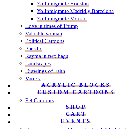
Yo Inmigrante Houston
Yo Inmigrante Madrid y Barcelona
Yo Inmigrante México
Love in times of Trump
Valuable woman
Political Cartoons
Parodic
Rayma in two bags
Landscapes
Drawings of Faith
Variety
ACRYLIC BLOCKS
CUSTOM CARTOONS
Pet Cartoons
SHOP
CART
EVENTS