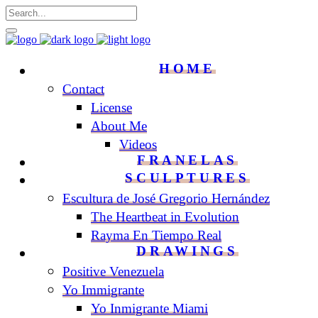
HOME
Contact
License
About Me
Videos
FRANELAS
SCULPTURES
Escultura de José Gregorio Hernández
The Heartbeat in Evolution
Rayma En Tiempo Real
DRAWINGS
Positive Venezuela
Yo Immigrante
Yo Inmigrante Miami