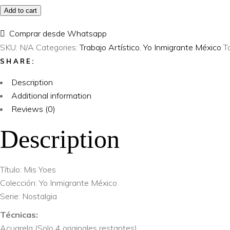
Add to cart
Yo
Inmigrante
Comprar desde Whatsapp
México
SKU:
N/A
Categories:
Trabajo Artístico
,
Yo Inmigrante México
T
–
SHARE:
Mis
Yoes
Description
quantity
Additional information
Reviews (0)
Description
Título: Mis Yoes
Colección: Yo Inmigrante México
Serie: Nostalgia
Técnicas:
Acuarela (Solo 4 originales restantes)