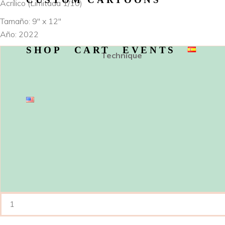
Acrílico (Limitada 1/10)
Tamaño: 9″ x 12″
Año: 2022
SHOP
CART
EVENTS
Technique
Nostalgia
#12
–