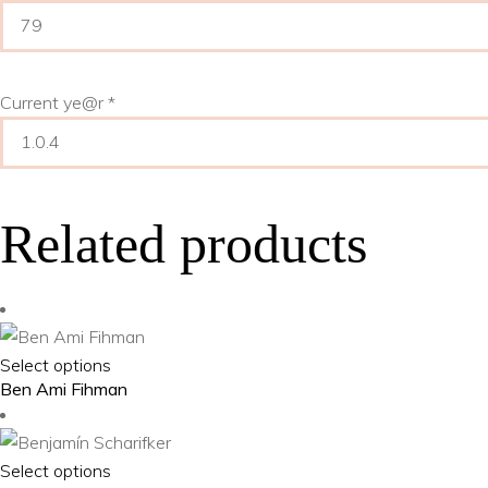
Current ye@r
*
Related products
This
Select options
Ben Ami Fihman
product
has
multiple
This
Select options
variants.