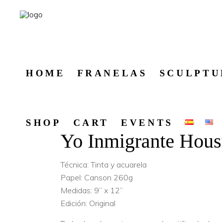
HOME
FRANELAS
SCULPTU
SHOP
CART
EVENTS
Yo Inmigrante Hous
Técnica: Tinta y acuarela
Papel: Canson 260g
Medidas: 9” x 12”
Edición: Original