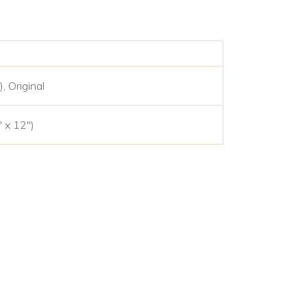
, Original
 x 12″)