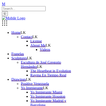
Home
Contact
License
About Me
Videos
Franelas
Sculptures
Escultura de José Gregorio
Hernández
The Heartbeat in Evolution
Rayma En Tiempo Real
Drawings
Positive Venezuela
Yo Immigrante
Yo Inmigrante Miami
Yo Inmigrante Houston
Yo Inmigrante Madrid y
Barcelona