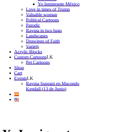
Yo Inmigrante México
Love in times of Trump
Valuable woman
Political Cartoons
Parodic
Rayma in two bags
Landscapes
Drawings of Faith
Variety
Acrylic Blocks
Custom Cartoons
Pet Cartoons
Shop
Cart
Events
Rayma Suprani en Macondo
Kendall (13 de Junio)