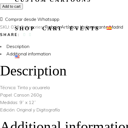
Add to cart
Comprar desde Whatsapp
SKU:
078
Categories:
Trabajo Artístico
,
Yo Inmigrante Madrid
SHOP
CART
EVENTS
SHARE:
Description
Additional information
Description
Técnica: Tinta y acuarela
Papel: Canson 260g
Medidas: 9” x 12”
Edición: Original y Digitografía
Additional informatio