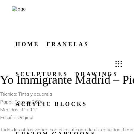
HOME
FRANELAS
SCULPTURES
DRAWINGS
Yo Immigrante Madrid – Pi
Técnica: Tinta y acuarela
Papel: Canson 260g
ACRYLIC BLOCKS
Medidas: 9” x 12”
Edición: Original
Todas las obras vienen con el certificado de autenticidad, fir
CUSTOM CARTOONS