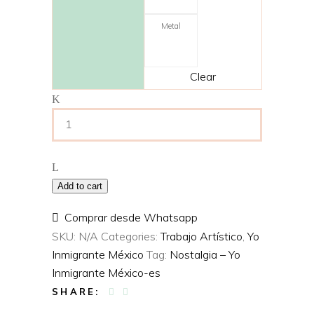
Metal
Clear
Nostalgia
#8
–
Yo
Inmigrante
Add to cart
México
–
Comprar desde Whatsapp
Dónde
SKU:
N/A
Categories:
Trabajo Artístico
,
Yo
Queda
Inmigrante México
Tag:
Nostalgia – Yo
Venezuela?
Inmigrante México-es
quantity
SHARE: