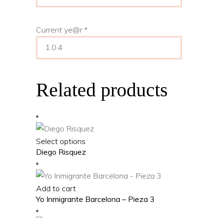
Current ye@r
*
Related products
This
Select options
Diego Risquez
product
has
multiple
Add to cart
variants.
Yo Inmigrante Barcelona – Pieza 3
The
options