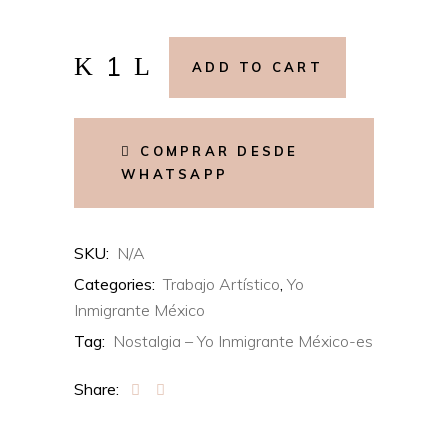
Nostalgia
ADD TO CART
#11
–
Yo
COMPRAR DESDE
Inmigrante
WHATSAPP
México
–
Joropo
SKU:
N/A
Chilango
Categories:
Trabajo Artístico
,
Yo
quantity
Inmigrante México
Tag:
Nostalgia – Yo Inmigrante México-es
Share: