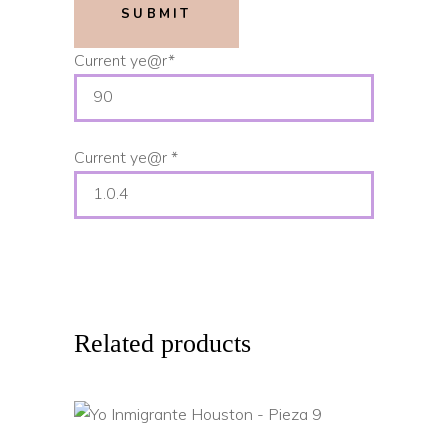
Current ye
@r
*
Current ye@r
*
Related products
ADD TO CART