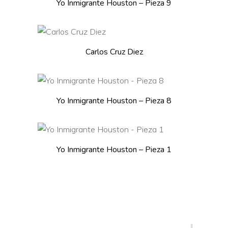
Yo Inmigrante Houston – Pieza 9
This
SELECT OPTIONS
product
Carlos Cruz Diez
has
multiple
variants.
ADD TO CART
Yo Inmigrante Houston – Pieza 8
The
options
may
be
ADD TO CART
Yo Inmigrante Houston – Pieza 1
chosen
on
the
product
page