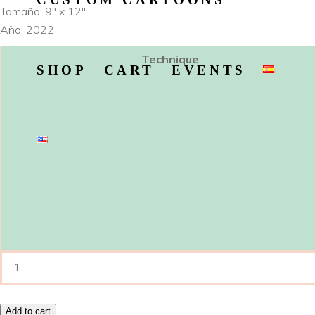
Tamaño: 9″ x 12″
Año: 2022
Technique
SHOP
CART
EVENTS
México
#8
–
Add to cart
Yo