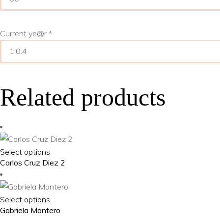
Current ye@r
*
Related products
This
Select options
Carlos Cruz Diez 2
product
has
multiple
This
Select options
variants.
Gabriela Montero
product
The