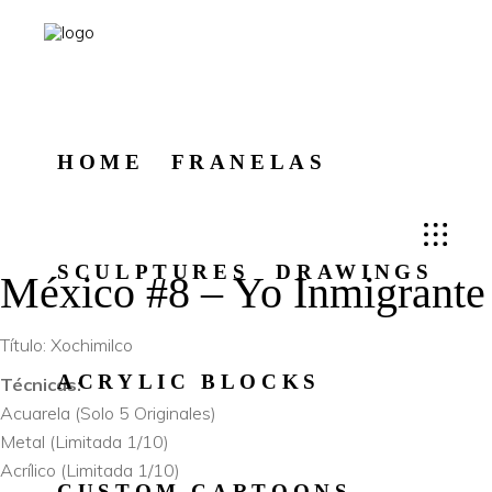
HOME
FRANELAS
SCULPTURES
DRAWINGS
México #8 – Yo Inmigrante
Título: Xochimilco
ACRYLIC BLOCKS
Técnicas:
Acuarela (Solo 5 Originales)
Metal (Limitada 1/10)
Acrílico (Limitada 1/10)
CUSTOM CARTOONS