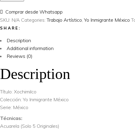
Inmigrante
Comprar desde Whatsapp
México
SKU:
N/A
Categories:
Trabajo Artístico
,
Yo Inmigrante México
T
–
SHARE:
Xochimilco
quantity
Description
Additional information
Reviews (0)
Description
Título: Xochimilco
Colección: Yo Inmigrante México
Serie: México
Técnicas:
Acuarela (Solo 5 Originales)