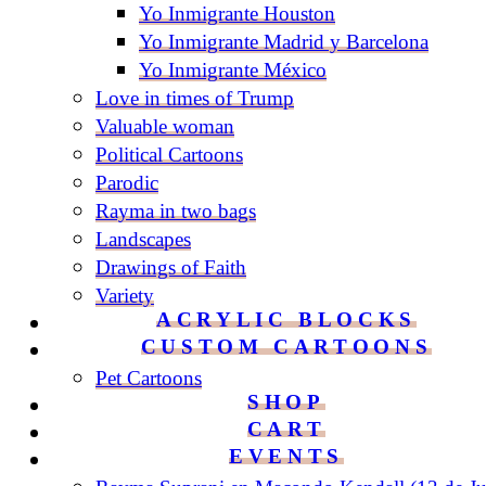
Yo Inmigrante Houston
Yo Inmigrante Madrid y Barcelona
Yo Inmigrante México
Love in times of Trump
Valuable woman
Political Cartoons
Parodic
Rayma in two bags
Landscapes
Drawings of Faith
Variety
ACRYLIC BLOCKS
CUSTOM CARTOONS
Pet Cartoons
SHOP
CART
EVENTS