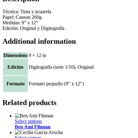
Técnica: Tinta y acuarela
Papel: Canson 260g
Medidas: 9” x 12”
Edición: Original y Digitografía
Additional information
Dimensions
9 × 12 in
Edición
Digitografía (serie 1/10), Original
Formato
Formato pequeño (9″ x 12″)
Related products
This
Select options
product
Ben Ami Fihman
has
multiple
This
Select options