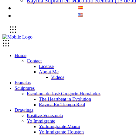
Rayma Suprani en Macondo Kendall (13 de Ju
Home
Contact
License
About Me
Videos
Franelas
Sculptures
Escultura de José Gregorio Hernández
The Heartbeat in Evolution
Rayma En Tiempo Real
Drawings
Positive Venezuela
Yo Immigrante
Yo Inmigrante Miami
Yo Inmigrante Houston