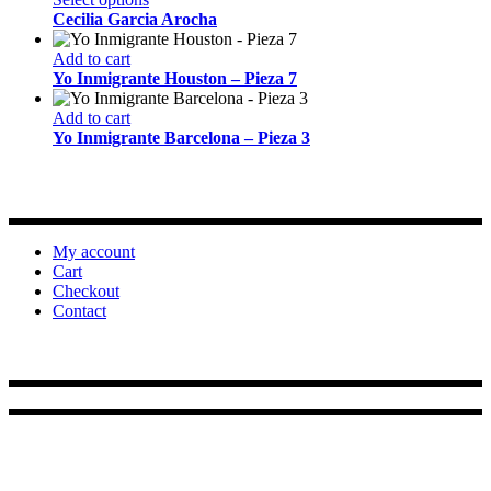
variants.
product
Cecilia Garcia Arocha
The
has
options
multiple
Add to cart
may
variants.
Yo Inmigrante Houston – Pieza 7
be
The
chosen
options
Add to cart
on
may
Yo Inmigrante Barcelona – Pieza 3
the
be
product
chosen
page
on
the
product
My account
page
Cart
Checkout
Contact