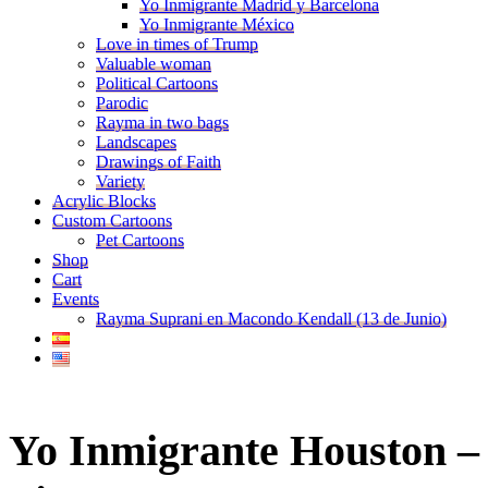
Yo Inmigrante Madrid y Barcelona
Yo Inmigrante México
Love in times of Trump
Valuable woman
Political Cartoons
Parodic
Rayma in two bags
Landscapes
Drawings of Faith
Variety
Acrylic Blocks
Custom Cartoons
Pet Cartoons
Shop
Cart
Events
Rayma Suprani en Macondo Kendall (13 de Junio)
Yo Inmigrante Houston –