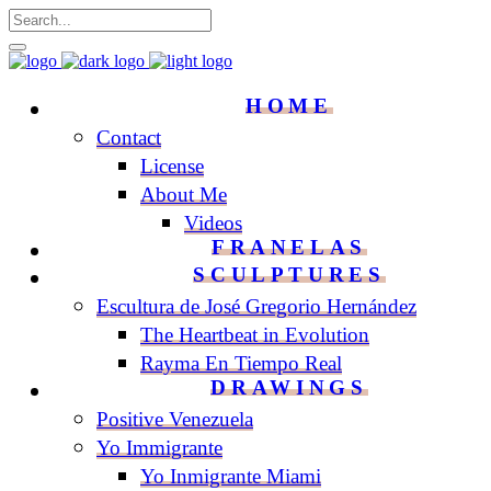
HOME
Contact
License
About Me
Videos
FRANELAS
SCULPTURES
Escultura de José Gregorio Hernández
The Heartbeat in Evolution
Rayma En Tiempo Real
DRAWINGS
Positive Venezuela
Yo Immigrante
Yo Inmigrante Miami